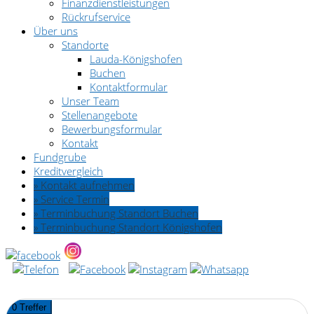
Finanzdienstleistungen
Rückrufservice
Über uns
Standorte
Lauda-Königshofen
Buchen
Kontaktformular
Unser Team
Stellenangebote
Bewerbungsformular
Kontakt
Fundgrube
Kreditvergleich
» Kontakt aufnehmen
» Service Termin
» Terminbuchung Standort Buchen
» Terminbuchung Standort Königshofen
0 Treffer