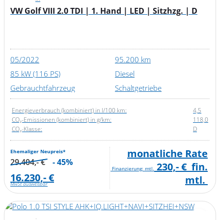
VW Golf VIII 2.0 TDI | 1. Hand | LED | Sitzhzg. | D
05/2022
95.200 km
85 kW (116 PS)
Diesel
Gebrauchtfahrzeug
Schaltgetriebe
Energieverbrauch (kombiniert) in l/100 km:
4,5
CO₂-Emissionen (kombiniert) in g/km:
118,0
CO₂-Klasse:
D
monatliche Rate
Ehemaliger Neupreis*
29.404,- €
- 45%
230,- €
fin.
Finanzierung: mtl.
16.230,- €
mtl.
MwSt ausweisbar
: