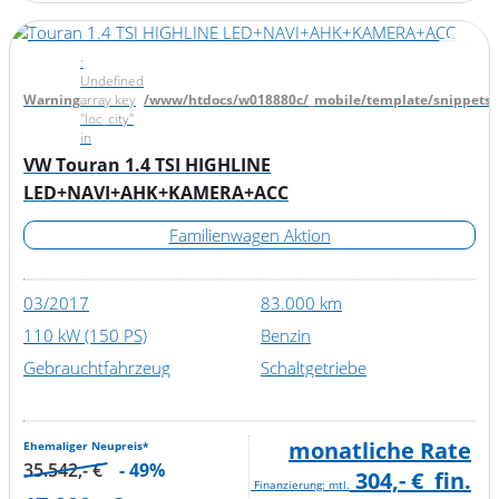
:
Undefined
Warning
array key
/www/htdocs/w018880c/_mobile/template/snippets/d
"loc_city"
in
VW Touran 1.4 TSI HIGHLINE
LED+NAVI+AHK+KAMERA+ACC
Familienwagen Aktion
03/2017
83.000 km
110 kW (150 PS)
Benzin
Gebrauchtfahrzeug
Schaltgetriebe
monatliche Rate
Ehemaliger Neupreis*
35.542,- €
- 49%
304,- €
fin.
Finanzierung: mtl.