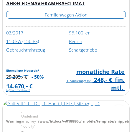
AHK+LED+NAVI+KAMERA+CLIMAT
Familienwagen Aktion
03/2017
96.100 km
110 kW (150 PS)
Benzin
Gebrauchtfahrzeug
Schaltgetriebe
monatliche Rate
Ehemaliger Neupreis*
29.295,- €
- 50%
248,- €
fin.
Finanzierung: mtl.
14.670,- €
mtl.
Differenzbesteuert
:
Undefined
Warning
array key
/www/htdocs/w018880c/_mobile/template/snippets/d
"loc_city"
in