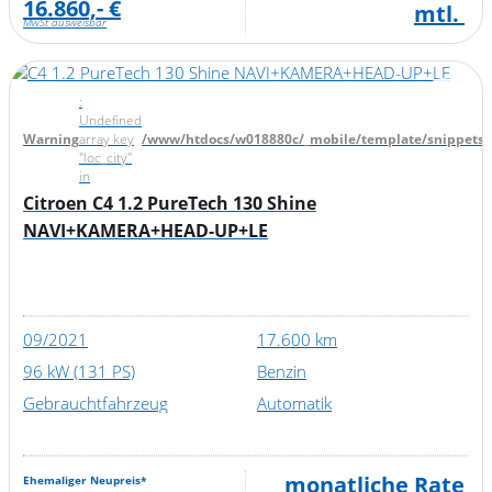
16.860,- €
mtl.
MwSt ausweisbar
:
Undefined
Warning
array key
/www/htdocs/w018880c/_mobile/template/snippets/d
"loc_city"
in
Citroen C4 1.2 PureTech 130 Shine
NAVI+KAMERA+HEAD-UP+LE
09/2021
17.600 km
96 kW (131 PS)
Benzin
Gebrauchtfahrzeug
Automatik
monatliche Rate
Ehemaliger Neupreis*