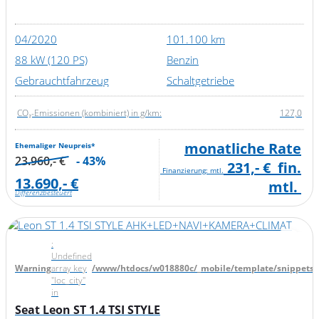
04/2020
101.100 km
88 kW (120 PS)
Benzin
Gebrauchtfahrzeug
Schaltgetriebe
CO₂-Emissionen (kombiniert) in g/km:
127,0
monatliche Rate
Ehemaliger Neupreis*
23.960,- €
- 43%
231,- €
fin.
Finanzierung: mtl.
13.690,- €
mtl.
Differenzbesteuert
:
Undefined
Warning
array key
/www/htdocs/w018880c/_mobile/template/snippets/d
"loc_city"
in
Seat Leon ST 1.4 TSI STYLE