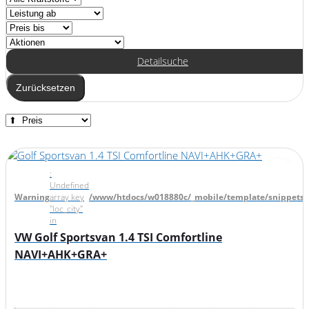
Detailsuche
Zurücksetzen
:
Undefined
Warning
array key
/www/htdocs/w018880c/_mobile/template/snippets/d
"loc_city"
in
VW Golf Sportsvan 1.4 TSI Comfortline
NAVI+AHK+GRA+