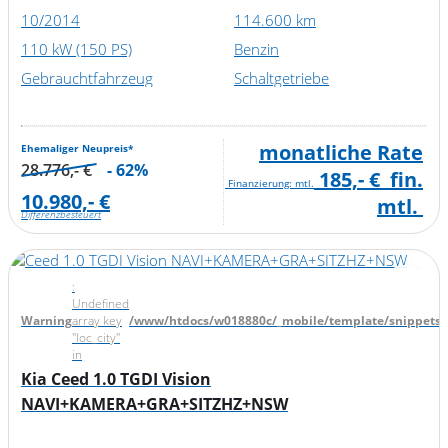
10/2014
114.600 km
110 kW (150 PS)
Benzin
Gebrauchtfahrzeug
Schaltgetriebe
monatliche Rate
Ehemaliger Neupreis*
28.776,- €
- 62%
185,- €
fin.
Finanzierung: mtl.
10.980,- €
mtl.
Differenzbesteuert
:
Undefined
Warning
array key
/www/htdocs/w018880c/_mobile/template/snippets/d
"loc_city"
in
Kia Ceed 1.0 TGDI Vision
NAVI+KAMERA+GRA+SITZHZ+NSW