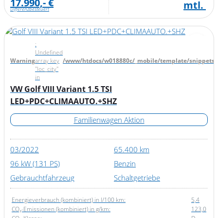
17.990,- €
mtl.
Differenzbesteuert
:
Undefined
Warning
array key
/www/htdocs/w018880c/_mobile/template/snippets/d
"loc_city"
in
VW Golf VIII Variant 1.5 TSI
LED+PDC+CLIMAAUTO.+SHZ
Familienwagen Aktion
03/2022
65.400 km
96 kW (131 PS)
Benzin
Gebrauchtfahrzeug
Schaltgetriebe
Energieverbrauch (kombiniert) in l/100 km:
5,4
CO₂-Emissionen (kombiniert) in g/km:
123,0