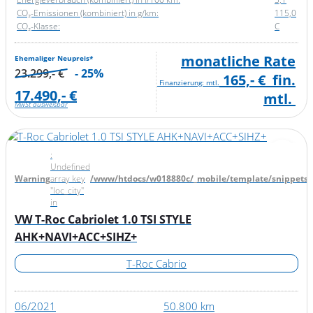
CO₂-Emissionen (kombiniert) in g/km:
115,0
CO₂-Klasse:
C
monatliche Rate
Ehemaliger Neupreis*
23.299,- €
- 25%
165,- €
fin.
Finanzierung: mtl.
17.490,- €
mtl.
MwSt ausweisbar
:
Undefined
Warning
array key
/www/htdocs/w018880c/_mobile/template/snippets/d
"loc_city"
in
VW T-Roc Cabriolet 1.0 TSI STYLE
AHK+NAVI+ACC+SIHZ+
T-Roc Cabrio
06/2021
50.800 km