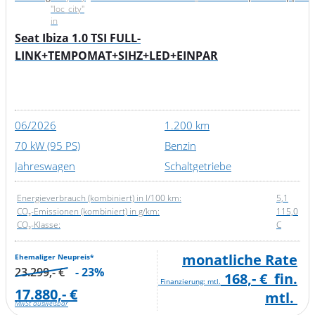
"loc_city"
in
Seat Ibiza 1.0 TSI FULL-
LINK+TEMPOMAT+SIHZ+LED+EINPAR
06/2026
1.200 km
70 kW (95 PS)
Benzin
Jahreswagen
Schaltgetriebe
Energieverbrauch (kombiniert) in l/100 km:
5,1
CO₂-Emissionen (kombiniert) in g/km:
115,0
CO₂-Klasse:
C
monatliche Rate
Ehemaliger Neupreis*
23.299,- €
- 23%
168,- €
fin.
Finanzierung: mtl.
17.880,- €
mtl.
MwSt ausweisbar