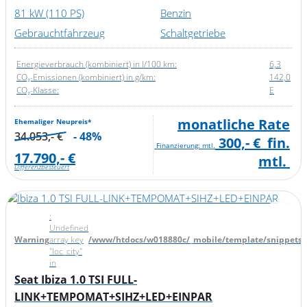
81 kW (110 PS)
Benzin
Gebrauchtfahrzeug
Schaltgetriebe
Energieverbrauch (kombiniert) in l/100 km:
6,3
CO₂-Emissionen (kombiniert) in g/km:
142,0
CO₂-Klasse:
E
monatliche Rate
Ehemaliger Neupreis*
34.053,- €
- 48%
300,- €
fin.
Finanzierung: mtl.
17.790,- €
mtl.
Differenzbesteuert
:
Undefined
Warning
array key
/www/htdocs/w018880c/_mobile/template/snippets/d
"loc_city"
in
Seat Ibiza 1.0 TSI FULL-
LINK+TEMPOMAT+SIHZ+LED+EINPAR