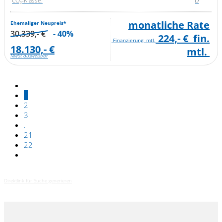
CO₂-Klasse:
D
monatliche Rate
Ehemaliger Neupreis*
30.339,- €
- 40%
224,- €
fin.
Finanzierung: mtl.
18.130,- €
mtl.
MwSt ausweisbar
1
2
3
.
21
22
Direktlink für Suche generieren