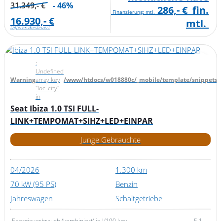
31.349,- €
- 46%
286,- €
fin.
Finanzierung: mtl.
16.930,- €
mtl.
Differenzbesteuert
:
Undefined
Warning
array key
/www/htdocs/w018880c/_mobile/template/snippets/d
"loc_city"
in
Seat Ibiza 1.0 TSI FULL-
LINK+TEMPOMAT+SIHZ+LED+EINPAR
Junge Gebrauchte
04/2026
1.300 km
70 kW (95 PS)
Benzin
Jahreswagen
Schaltgetriebe
Energieverbrauch (kombiniert) in l/100 km:
5,1