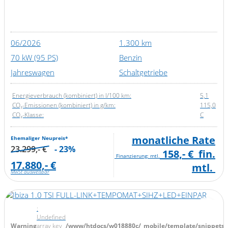
06/2026
1.300 km
70 kW (95 PS)
Benzin
Jahreswagen
Schaltgetriebe
Energieverbrauch (kombiniert) in l/100 km:
5,1
CO₂-Emissionen (kombiniert) in g/km:
115,0
CO₂-Klasse:
C
monatliche Rate
Ehemaliger Neupreis*
23.299,- €
- 23%
158,- €
fin.
Finanzierung: mtl.
17.880,- €
mtl.
MwSt ausweisbar
:
Undefined
Warning
array key
/www/htdocs/w018880c/_mobile/template/snippets/d