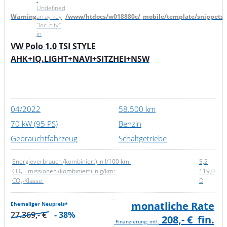
Undefined
Warning
array key
/www/htdocs/w018880c/_mobile/template/snippets/d
"loc_city"
in
VW Polo 1.0 TSI STYLE
AHK+IQ.LIGHT+NAVI+SITZHEI+NSW
04/2022
58.500 km
70 kW (95 PS)
Benzin
Gebrauchtfahrzeug
Schaltgetriebe
Energieverbrauch (kombiniert) in l/100 km:
5,2
CO₂-Emissionen (kombiniert) in g/km:
119,0
CO₂-Klasse:
D
monatliche Rate
Ehemaliger Neupreis*
27.369,- €
- 38%
208,- €
fin.
Finanzierung: mtl.