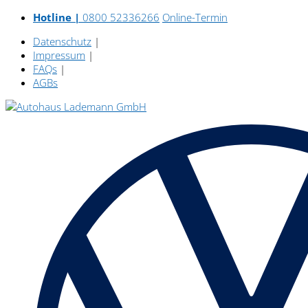
Hotline |
0800 52336266
Online-Termin
Datenschutz
|
Impressum
|
FAQs
|
AGBs