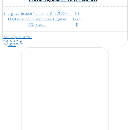
Energieverbrauch (kombiniert) in l/100 km:
5,3
CO₂-Emissionen (kombiniert) in g/km:
122,0
CO₂-Klasse:
D
Ehem. Neupreis: 34.259 €
24.630 €
inkl. MwSt.