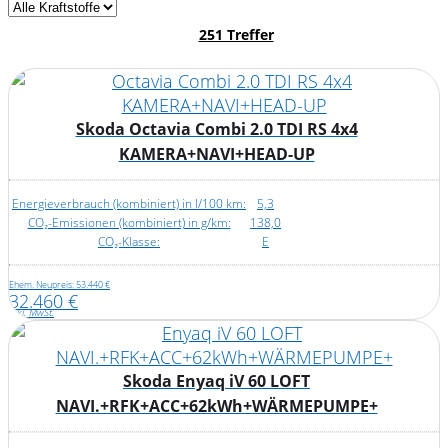
251 Treffer
Skoda Octavia Combi 2.0 TDI RS 4x4
KAMERA+NAVI+HEAD-UP
Energieverbrauch (kombiniert) in l/100 km:
5,3
CO₂-Emissionen (kombiniert) in g/km:
138,0
CO₂-Klasse:
E
Ehem. Neupreis: 53.440 €
32.460 €
inkl. MwSt.
Skoda Enyaq iV 60 LOFT
NAVI.+RFK+ACC+62kWh+WÄRMEPUMPE+