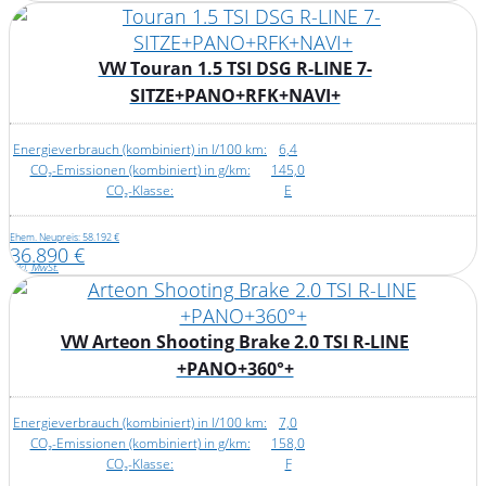
VW Touran 1.5 TSI DSG R-LINE 7-
SITZE+PANO+RFK+NAVI+
Energieverbrauch (kombiniert) in l/100 km:
6,4
CO₂-Emissionen (kombiniert) in g/km:
145,0
CO₂-Klasse:
E
Ehem. Neupreis: 58.192 €
36.890 €
inkl. MwSt.
VW Arteon Shooting Brake 2.0 TSI R-LINE
+PANO+360°+
Energieverbrauch (kombiniert) in l/100 km:
7,0
CO₂-Emissionen (kombiniert) in g/km:
158,0
CO₂-Klasse:
F