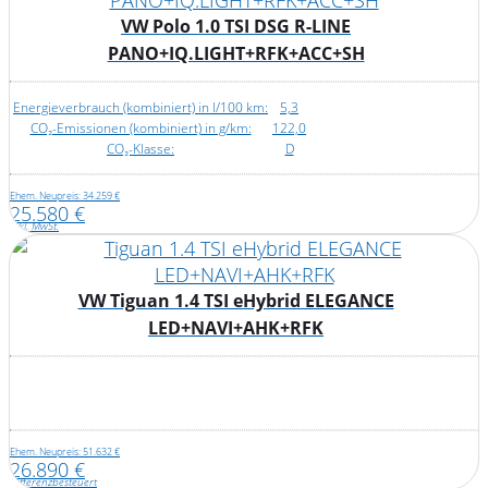
VW Polo 1.0 TSI DSG R-LINE
PANO+IQ.LIGHT+RFK+ACC+SH
Energieverbrauch (kombiniert) in l/100 km:
5,3
CO₂-Emissionen (kombiniert) in g/km:
122,0
CO₂-Klasse:
D
Ehem. Neupreis: 34.259 €
25.580 €
inkl. MwSt.
VW Tiguan 1.4 TSI eHybrid ELEGANCE
LED+NAVI+AHK+RFK
Ehem. Neupreis: 51.632 €
26.890 €
Differenzbesteuert