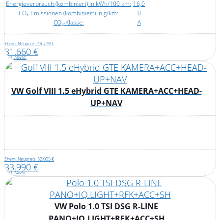
Energieverbrauch (kombiniert) in kWh/100 km:
16,0
CO₂-Emissionen (kombiniert) in g/km:
0
CO₂-Klasse:
A
Ehem. Neupreis: 49.779 €
31.660 €
inkl. MwSt.
VW Golf VIII 1.5 eHybrid GTE KAMERA+ACC+HEAD-
UP+NAV
Ehem. Neupreis: 52.005 €
33.990 €
inkl. MwSt.
VW Polo 1.0 TSI DSG R-LINE
PANO+IQ.LIGHT+RFK+ACC+SH