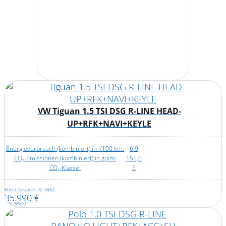
VW Tiguan 1.5 TSI DSG R-LINE HEAD-
UP+RFK+NAVI+KEYLE
Energieverbrauch (kombiniert) in l/100 km:
6,9
CO₂-Emissionen (kombiniert) in g/km:
155,0
CO₂-Klasse:
E
Ehem. Neupreis: 51.595 €
35.990 €
inkl. MwSt.