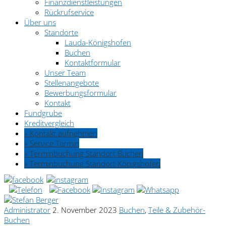
Finanzdienstleistungen
Rückrufservice
Über uns
Standorte
Lauda-Königshofen
Buchen
Kontaktformular
Unser Team
Stellenangebote
Bewerbungsformular
Kontakt
Fundgrube
Kreditvergleich
» Kontakt aufnehmen
» Service Termin
» Terminbuchung Standort Buchen
» Terminbuchung Standort Königshofen
Administrator
2. November 2023
Buchen
,
Teile & Zubehör-
Buchen