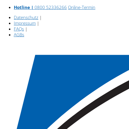
Hotline |
0800 52336266
Online-Termin
Datenschutz
|
Impressum
|
FAQs
|
AGBs