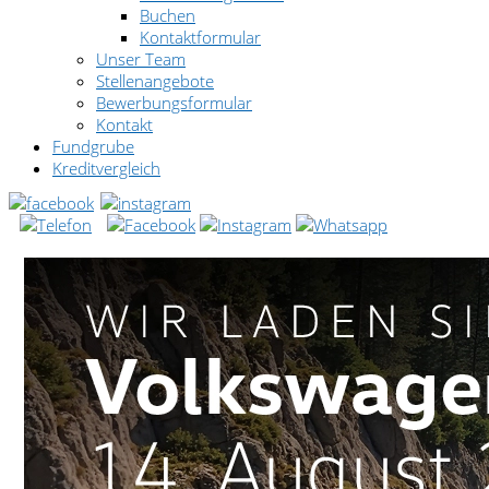
Buchen
Kontaktformular
Unser Team
Stellenangebote
Bewerbungsformular
Kontakt
Fundgrube
Kreditvergleich