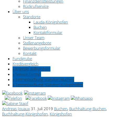
Finanzdienstleistungen
Rückrufservice
Über uns
Standorte
Lauda-Königshofen
Buchen
Kontaktformular
Unser Team
Stellenangebote
Bewerbungsformular
Kontakt
Fundgrube
Kreditvergleich
» Kontakt aufnehmen
» Service Termin
» Terminbuchung Standort Buchen
» Terminbuchung Standort Königshofen
Andreas Jouaux
31. Juli 2019
Buchen
,
Buchhaltung-Buchen
,
Buchhaltung-Königshofen
,
Königshofen