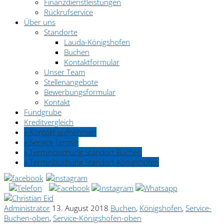
Finanzdienstleistungen
Rückrufservice
Über uns
Standorte
Lauda-Königshofen
Buchen
Kontaktformular
Unser Team
Stellenangebote
Bewerbungsformular
Kontakt
Fundgrube
Kreditvergleich
» Kontakt aufnehmen
» Service Termin
» Terminbuchung Standort Buchen
» Terminbuchung Standort Königshofen
Administrator
13. August 2018
Buchen
,
Königshofen
,
Service-
Buchen-oben
,
Service-Königshofen-oben